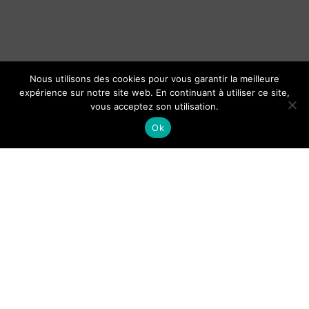
Nous utilisons des cookies pour vous garantir la meilleure
expérience sur notre site web. En continuant à utiliser ce site,
vous acceptez son utilisation.
Ok
Organisation du baptême d’un
bébé : cérémonie et cadeaux le
jour J
Guide de Lisbonne pour les
touriste : lieux et activités