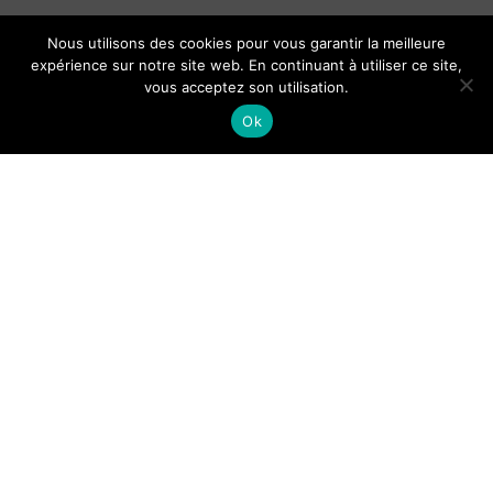
Nous utilisons des cookies pour vous garantir la meilleure
expérience sur notre site web. En continuant à utiliser ce site,
vous acceptez son utilisation.
Ok
Chello Millet
|
13 Juillet 2025