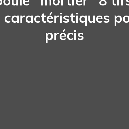
oule “mortier” 8 tirs
 caractéristiques po
précis