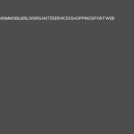
NS
IMMOBILIER
LOISIR
SANTÉ
SERVICES
SHOPPING
SPORT
WEB