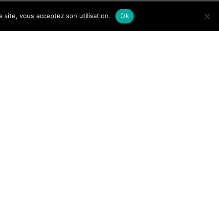
 site, vous acceptez son utilisation.
Ok
Organisation du
baptême d’un bébé
: cérémonie et
cadeaux le jour J
Guide de Lisbonne
pour les touriste :
lieux et activités
phares