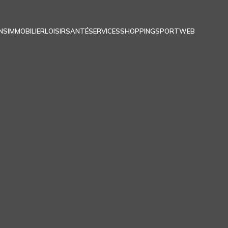
NS
IMMOBILIER
LOISIR
SANTÉ
SERVICES
SHOPPING
SPORT
WEB