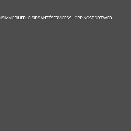
NS
IMMOBILIER
LOISIR
SANTÉ
SERVICES
SHOPPING
SPORT
WEB