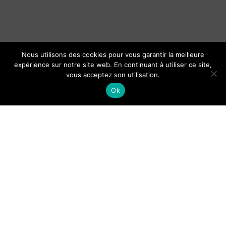
Nous utilisons des cookies pour vous garantir la meilleure
expérience sur notre site web. En continuant à utiliser ce site,
vous acceptez son utilisation.
Ok
Organisation du baptême d’un
bébé : cérémonie et cadeaux le
jour J
Guide de Lisbonne pour les
touriste : lieux et activités