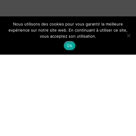
Nous utilisons des cookies pour vous garantir la meilleure
expérience sur notre site web. En continuant à utiliser ce site,
vous acceptez son utilisation.
Ok
Organisation du baptême d’un
bébé : cérémonie et cadeaux le
jour J
Guide de Lisbonne pour les
touriste : lieux et activités
phares