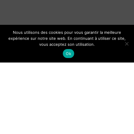
Nous utilisons des cookies pour vous garantir la meilleure
expérience sur notre site web. En continuant à utiliser ce site,
vous acceptez son utilisation.
Ok
Organisation du baptême d’un
bébé : cérémonie et cadeaux le
jour J
Guide de Lisbonne pour les
touriste : lieux et activités