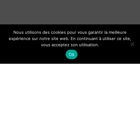
Nous utilisons des cookies pour vous garantir la meilleure
expérience sur notre site web. En continuant à utiliser ce site,
vous acceptez son utilisation.
Ok
Organisation du baptême d’un
bébé : cérémonie et cadeaux le
jour J
Guide de Lisbonne pour les
touriste : lieux et activités
phares