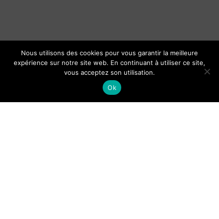
Nous utilisons des cookies pour vous garantir la meilleure
expérience sur notre site web. En continuant à utiliser ce site,
vous acceptez son utilisation.
Ok
Organisation du baptême d’un
bébé : cérémonie et cadeaux le
jour J
Guide de Lisbonne pour les
touriste : lieux et activités